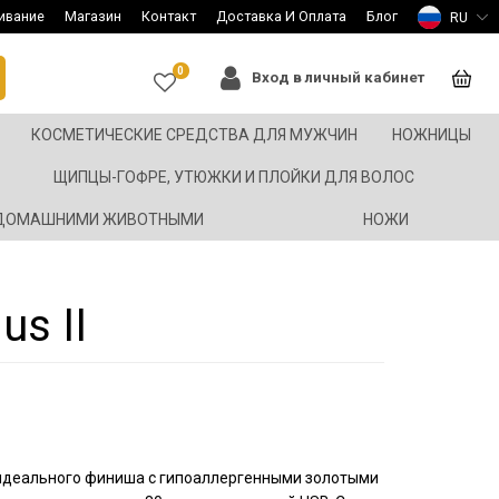
ивание
Магазин
Контакт
Доставка И Оплата
Блог
RU
0
Вход в личный кабинет
КОСМЕТИЧЕСКИЕ СРЕДСТВА ДЛЯ МУЖЧИН
НОЖНИЦЫ
ЩИПЦЫ-ГОФРЕ, УТЮЖКИ И ПЛОЙКИ ДЛЯ ВОЛОС
 ДОМАШНИМИ ЖИВОТНЫМИ
НОЖИ
us II
идеального финиша с гипоаллергенными золотыми