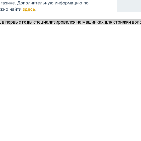
ую информацию по
ей средств для ухода за волосами, бородой и волосами, он родилс
ожно найти
здесь
.
с, в первые годы специализировался на машинках для стрижки во
собак. Компания успешно расширилась и в 1971 году начала расш
домашних животных.
řestávají světový trh zásobovat stále dalšími inovacemi. Mají zhruba 4
alší kadeřnické potřeby se staly mezi profesionály v oboru skutečně fen