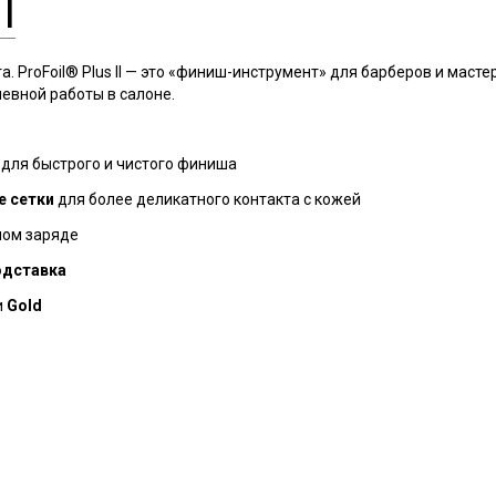
I
 ProFoil® Plus II — это «финиш-инструмент» для барберов и мастер
евной работы в салоне.
для быстрого и чистого финиша
е сетки
для более деликатного контакта с кожей
ном заряде
одставка
и
Gold