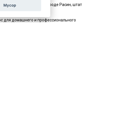
я в 1922 году в США, в городе Расин, штат
Мусор
лос для домашнего и профессионального
ирять ассортимент выпрямителей для волос, щипцов
00 zaměstnanců a vyváží do 90 zemí světa.
oménem.