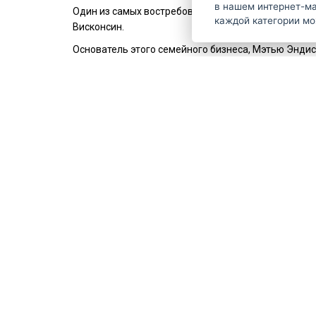
в нашем интернет-магазине. Дополнительн
Один из самых востребованных в мире производител
каждой категории м
Висконсин.
Основатель этого семейного бизнеса, Мэтью Энди
использования, а также на машинках для стрижки 
для завивки, фенов и машин для стрижки других 
V současnosti, kdy Andis vede už čtvrtá generace, nep
Jejich tiché, lehké a výkonné strojky, fény, kulmy a d
Код
563614
Производитель
ANDIS
Узнайте о наиболее интересных
предложениях...