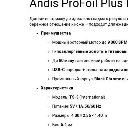
Andis ProFoil Plus I
Доведите стрижку до идеально гладкого результата.
бережное отношение к коже — подходит для ежедн
Преимущества
Мощный роторный мотор до
9 000 SPM
Гипоаллергенные золотые титановы
До
80 минут
автономной работы на од
USB-C
зарядка + стильная
зарядная п
Премиальный корпус:
Black Chrome
ил
Характеристики
Модель:
TS-3
(International)
Питание:
5V / 1A
,
50/60 Hz
Размеры:
4.00 × 2.56 × 1.40 in
Вес:
5.4 oz