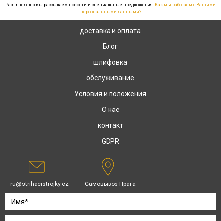
Раз в неделю мы рассылаем новости и специальные предложения.
Как мы работаем с Вашими
персональными данными?
доставка и оплата
Блог
шлифовка
обслуживание
Условия и положения
О нас
контакт
GDPR
ru@strihacistrojky.cz
Самовывоз Прага