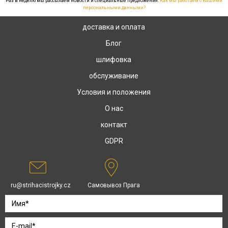
Раз в неделю мы рассылаем новости и специальные предложения.
Как мы работаем с Вашими
персональными данными?
доставка и оплата
Блог
шлифовка
обслуживание
Условия и положения
О нас
контакт
GDPR
ru@strihacistrojky.cz
Самовывоз Прага