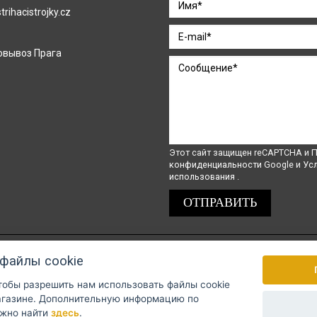
rihacistrojky.cz
овывоз Прага
Этот сайт защищен reCAPTCHA и
П
конфиденциальности
Google и
Ус
использования
.
файлы cookie
Оплату можно произвести через GoPay
чтобы разрешить нам использовать файлы cookie
ую информацию по
ожно найти
здесь
.