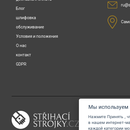
ru@st
Блог
шлифовка
Сам
обслуживание
Условия и положения
О нас
контакт
GDPR
Мы используем 
Нажмите
Принять
, 
в нашем интернет-магазине. Дополнительн
каждой категории м