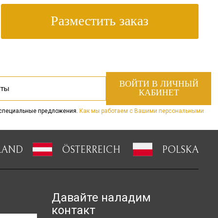
 специальные предложения.
Как мы работаем с Вашими персональными
LAND
ÖSTERREICH
POLSKA
Давайте наладим
контакт