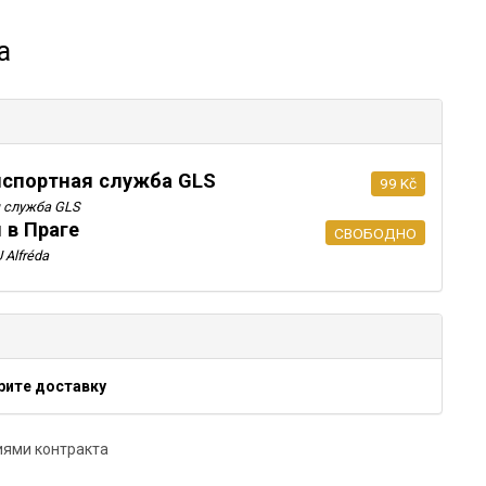
а
анспортная служба GLS
99 Kč
я служба GLS
 в Праге
СВОБОДНО
 Alfréda
рите доставку
иями контракта