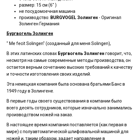
размер: 15 см (6" )
не посудомоечная машина
производство:
BURGVOGEL Золинген
- Оригинал
Золинген Германия
Бургвогель Золинген
" Me fecit Solingen" (созданный для меня Solingen),
В этих латинских словах
Бургвогель Золинген
говорит, что,
несмотря на самые современные методы производства, он
остается верным сочетанию высоких требований к качеству
и точности изготовления своих изделий.
Эта немецкая компания была основана братьями Банс в
1949 году в Золингене.
В первые годы своего существования в компании было
всего десять сотрудников, которые изначально занимались
производством ножей на заказ.
В настоящее время компания поставляется (как первая в
мире) с полуавтоматической шлифовальной машиной для
ножей и, таким образом, задает направление в