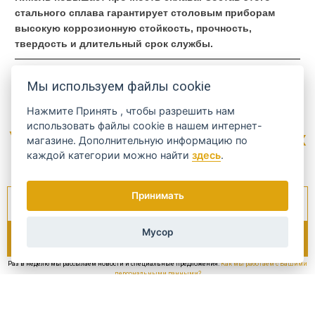
стального сплава гарантирует столовым приборам
высокую коррозионную стойкость, прочность,
твердость и длительный срок службы.
Код
VE24
Мы используем файлы cookie
Производитель
Другие производители
Нажмите
Принять
, чтобы разрешить нам
использовать файлы cookie в нашем интернет-
Узнайте о наиболее интересных
магазине. Дополнительную информацию по
предложениях...
каждой категории можно найти
здесь
.
Принимать
Мусор
Раз в неделю мы рассылаем новости и специальные предложения.
Как мы работаем с Вашими
персональными данными?
доставка и оплата