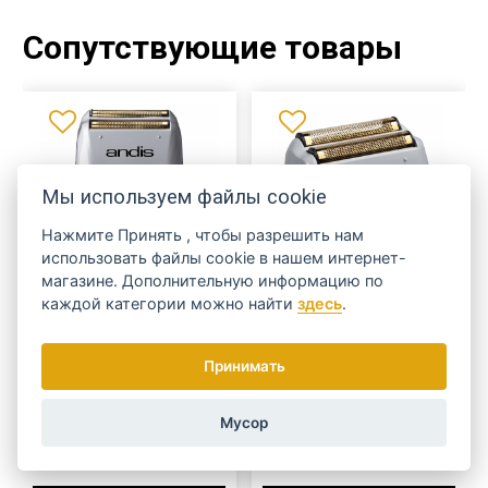
Сопутствующие товары
Мы используем файлы cookie
Нажмите
Принять
, чтобы разрешить нам
использовать файлы cookie в нашем интернет-
магазине. Дополнительную информацию по
каждой категории можно найти
здесь
.
Бритва Andis ProFoil
Запасная головка Andis ProFoil
Shaver (тарелки и нож)
Принимать
МЫ ОТПРАВИМ 10.8.
МЫ ОТПРАВИМ 10.8.
БЕСПЛАТНЫЙ ТРАНСПОРТ
Мусор
В наличии
В наличии
3 221 Kč
1 399 Kč