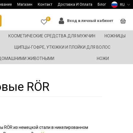
ивание
Магазин
Контакт
Доставка И Оплата
Блог
RU
0
Вход в личный кабинет
КОСМЕТИЧЕСКИЕ СРЕДСТВА ДЛЯ МУЖЧИН
НОЖНИЦЫ
ЩИПЦЫ-ГОФРЕ, УТЮЖКИ И ПЛОЙКИ ДЛЯ ВОЛОС
 ДОМАШНИМИ ЖИВОТНЫМИ
НОЖИ
овые RÖR
ы RÖR из немецкой стали в никелированном