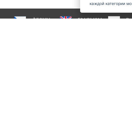
каждой категории м
ČESKY
ENGLISH
P
О Strihacistrojky.cz
Есть в
доставка и оплата
ru@st
Блог
шлифовка
Сам
обслуживание
Условия и положения
О нас
контакт
GDPR