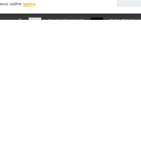
данными?
ожно найти
здесь
.
УССКИЙ
SLOVENSKO
DEUTSCH
опросы?
напишите нам
rihacistrojky.cz
овывоз Прага
Этот сайт защищен reCAPTCHA и
П
конфиденциальности
Google и
Ус