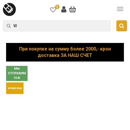
0
При покупке на сумму более 2000,- крон
доставка ЗА НАШ СЧЕТ
МЫ
ОТПРАВИМ
10.8.
новизна