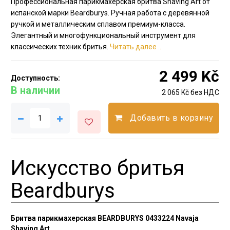
Профессиональная парикмахерская бритва Shaving Art от
испанской марки Beardburys. Ручная работа с деревянной
ручкой и металлическим сплавом премиум-класса.
Элегантный и многофункциональный инструмент для
классических техник бритья.
Читать далее ..
2 499 Kč
Доступность:
В наличии
2 065 Kč без НДС
Добавить в корзину
Искусство бритья
Beardburys
Бритва парикмахерская BEARDBURYS 0433224 Navaja
Shaving Art