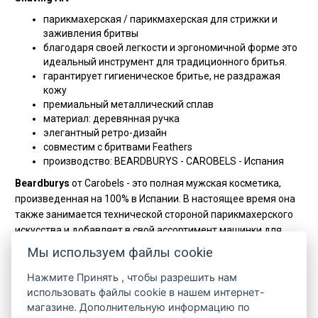
парикмахерская / парикмахерская для стрижки и
заживления бритвы
благодаря своей легкости и эргономичной форме это
идеальный инструмент для традиционного бритья.
гарантирует гигиеническое бритье, не раздражая
кожу
премиальный металлический сплав
материал: деревянная ручка
элегантный ретро-дизайн
совместим с бритвами Feathers
производство: BEARDBURYS - CAROBELS - Испания
Beardburys
от Carobels - это полная мужская косметика,
произведенная на 100% в Испании. В настоящее время она
также занимается технической стороной парикмахерского
искусства и добавляет в свой ассортимент машинки для
стрижки и другие профессиональные аксессуары.
Мы используем файлы cookie
Beardburys принадлежит к семейству брендов Carobels,
которые имеют более чем 35-летний опыт работы в
Нажмите
Принять
, чтобы разрешить нам
использовать файлы cookie в нашем интернет-
косметике.
магазине. Дополнительную информацию по