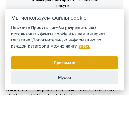
покупке.
Мы используем файлы cookie
Нажмите
Принять
, чтобы разрешить нам
использовать файлы cookie в нашем интернет-
магазине. Дополнительную информацию по
каждой категории можно найти
здесь
.
Принимать
Мусор
WAHL
Professional je severoamerická firma založená v roce
1919 Leem J. Wahlem, který si téhož roku nechal patentovat
první elektrický stříhací strojek na vlasy. Tato korporace se tímto
stála lídrem na poli profesionální i domácí péče o vlasy ve své
kategorii.
V roce 1967 firma představila první bezdrátový dobíjecí strojek a