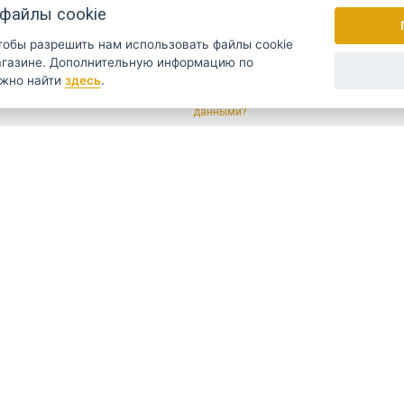
файлы cookie
чтобы разрешить нам использовать файлы cookie
ую информацию по
ожно найти
здесь
.
Раз в неделю мы рассылаем новости и
данными?
УССКИЙ
SLOVENSKO
DEUTSCH
опросы?
напишите нам
rihacistrojky.cz
овывоз Прага