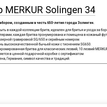
 MERKUR Solingen 34
бором, созданным в честь 650-летия города Золинген.
быть в каждой коллекции бритв, идеален для бритья и ухода за бор
плярами; каждая бритва пронумерована и помещена в кожаный фут
лазерной гравировкой SG/650 и серийным номером.
чень высококачественной бычьей кожи с тиснением SG650.
хромированная бритва для классических лезвий, 10 лезвий MERKUR
ляется в ценной подарочной коробке с сертификатом.
гена, Германия, символ качества и традиций.