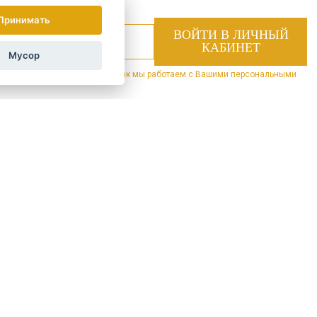
Принимать
Мусор
 специальные предложения.
Как мы работаем с Вашими персональными
LAND
ÖSTERREICH
POLSKA
Давайте наладим
контакт
Оставайтесь на связи!