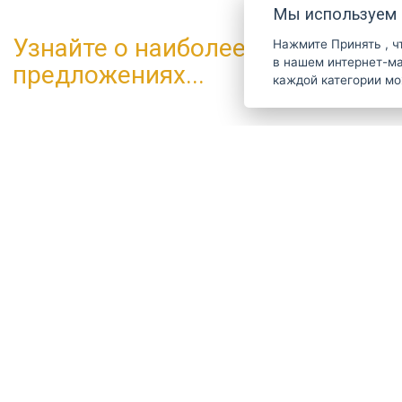
Мы используем 
Узнайте о наиболее интересных
Нажмите
Принять
, 
в нашем интернет-магазине. Дополнительн
предложениях...
каждой категории м
ČESKY
ENGLISH
P
О Strihacistrojky.cz
Есть в
доставка и оплата
ru@st
Блог
шлифовка
Сам
обслуживание