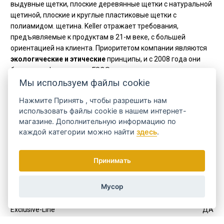
выдувные щетки, плоские деревянные щетки с натуральной
щетиной, плоские и круглые пластиковые щетки с
полиамидом. щетина. Keller отражает требования,
предъявляемые к продуктам в 21-м веке, с большей
ориентацией на клиента. Приоритетом компании являются
экологические и этические
принципы, и с 2008 года они
были сертифицированы FSC®.
Мы используем файлы cookie
Код
124 06 80
Нажмите
Принять
, чтобы разрешить нам
Производитель
Keller Bürsten
использовать файлы cookie в нашем интернет-
магазине. Дополнительную информацию по
С помощью кисти
каждой категории можно найти
здесь
.
На волосы
ДА
материал
Принимать
деревянный
ДА
С натуральной щетиной
ДА
Мусор
Линия продуктов
Exclusive-Line
ДА