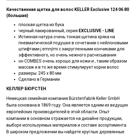
Качественная щетка для волос KELLER Exclusive 124 06 80
(большая)
плоская щетка из бука
черный лакированный, серия
EXCLUSIVE - LINE
Истинная натура очень тонкая щетина хряка на
пневматической подушке в сочетании
с
нейлоновыми
штифтами
j
emnými
с закругленными кончиками для
эффективного, но очень нежного
расчесывания
он
COMBES
очень хорошо
для кожи и
,
таким образом
массаж и в то же время стимулирует корни волос
размеры:
245 х 80 мм
Сделано в Германии
КЕЛЛЕР БЮРСТЕН
Немецкая семейная компания Bürstenfabrik Keller GmbH
была основана в 1869 году. Она является одним из ведущих
европейских производителей в этой области. Опыт
компании в основном отражается на дизайне продукции,
выборе используемых материалов и составе ассортимента.
В широком предложении вы найдете круглые деревянные