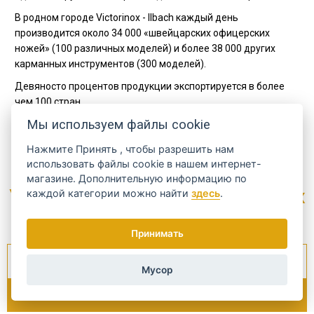
В родном городе Victorinox - Ilbach каждый день
производится около 34 000 «швейцарских офицерских
ножей» (100 различных моделей) и более 38 000 других
карманных инструментов (300 моделей).
Девяносто процентов продукции экспортируется в более
чем 100 стран.
Мы используем файлы cookie
Код
0.8201.26
Производитель
MOSER
Нажмите
Принять
, чтобы разрешить нам
использовать файлы cookie в нашем интернет-
магазине. Дополнительную информацию по
Узнайте о наиболее интересных
каждой категории можно найти
здесь
.
предложениях...
Принимать
Мусор