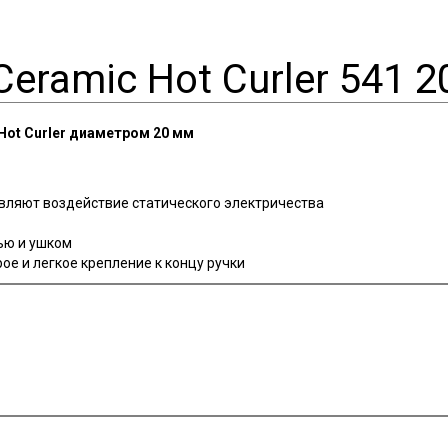
eramic Hot Curler 541 2
Hot Curler диаметром 20 мм
вляют воздействие статического электричества
ью и ушком
ое и легкое крепление к концу ручки