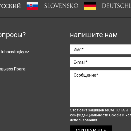
УССКИЙ
SLOVENSKO
DEUTSCH
опросы?
напишите нам
rihacistrojky.cz
овывоз Прага
Этот сайт защищен reCAPTCHA и
П
конфиденциальности
Google и
Ус
использования
.