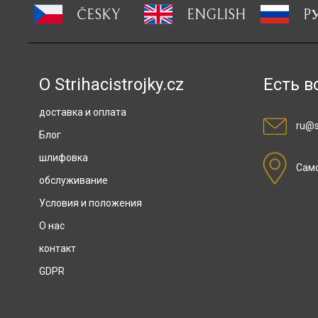
ČESKY
ENGLISH
P
О Strihacistrojky.cz
Есть в
доставка и оплата
ru@st
Блог
шлифовка
Сам
обслуживание
Условия и положения
О нас
контакт
GDPR