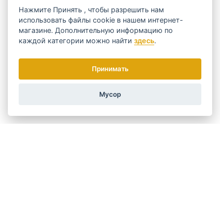
Нажмите
Принять
, чтобы разрешить нам
В 1987 году компания изобрела первый бигуди и начала
использовать файлы cookie в нашем интернет-
производить различные типы фенов.
магазине. Дополнительную информацию по
В 1996 году WAHL приобретает немецкие компании,
каждой категории можно найти
здесь
.
производящие ножницы MOSER и ERMILA, что делает ее
крупнейшим производителем ножниц в мире.
Принимать
Ассортимент продукции быстро расширяется, и компания
представляет первый в мире выпрямитель для волос.
Мусор
В 2009 году WAHL отмечает свое 90-летие как пионер в
области профессиональной и домашней косметики.
На сегодняшний день в WAHL работает более 2200 человек,
она продает свою продукцию в 165 странах и имеет более
100 патентов в своем портфеле.
Код
2999-7900
Производитель
WAHL
Узнайте о наиболее интересных