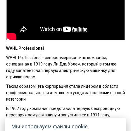
WAHL Professional
WAHL Professional - североамериканская компания,
основанная в 1919 году Ли Дж. Уолем, который в том же
году запатентовал первую электрическую машинку для
стрижки волос.
Таким образом, эта корпорация стала лидером в области
профессионального и домашнего ухода за волосами в своей
категории.
В 1967 году компания представила первую беспроводную
перезаряжаемую машину и запустила ее в 1971 году,
немедленно контролируя более 90% рынка ножниц в
Мы используем файлы cookie
Северной Америке.