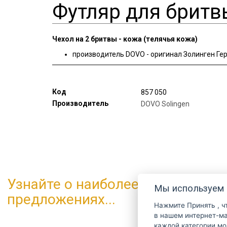
Футляр для бритв
Чехол на 2 бритвы - кожа (телячья кожа)
производитель DOVO - оригинал Золинген Ге
Код
857 050
Производитель
DOVO Solingen
Узнайте о наиболее интересных
Мы используем 
предложениях...
Нажмите
Принять
, 
в нашем интернет-магазине. Дополнительн
каждой категории м