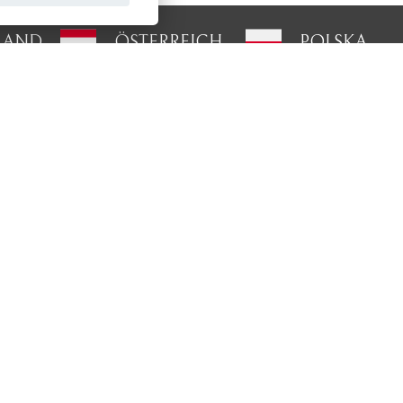
LAND
ÖSTERREICH
POLSKA
Давайте наладим
контакт
Оставайтесь на связи!
олитикой
ловия