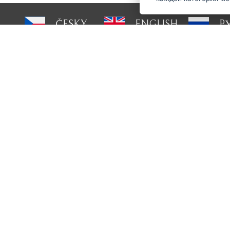
ČESKY
ENGLISH
P
О Strihacistrojky.cz
Есть в
доставка и оплата
ru@st
Блог
шлифовка
Сам
обслуживание
Условия и положения
О нас
контакт
GDPR