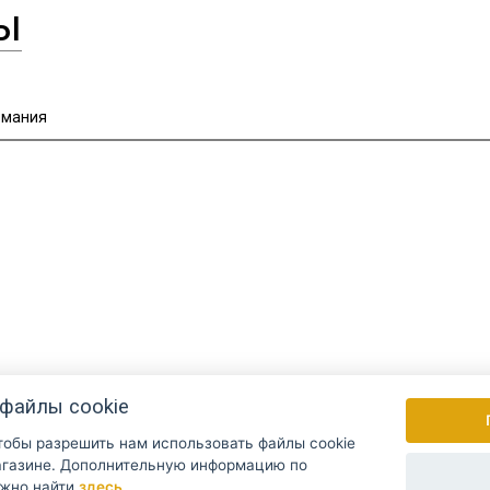
ы
рмания
файлы cookie
чтобы разрешить нам использовать файлы cookie
Раз в неделю мы рассылаем новости и
ую информацию по
данными?
ожно найти
здесь
.