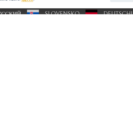
УССКИЙ
SLOVENSKO
DEUTSCH
опросы?
напишите нам
rihacistrojky.cz
овывоз Прага
Этот сайт защищен reCAPTCHA и
П
конфиденциальности
Google и
Ус
использования
.