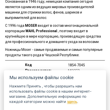
Основанная в 1946 году, немецкая компания сегодня
является одним из ведущих мировых производителей
машинки для стрижки волос, фенов, шариков и
выпрямителей для волос.
С 1996 года
MOSER
входит в состав многонациональной
корпорации
WAHL Professional
, поэтому входит в
крупнейшую в мире корпорацию, производящую средства
для профессионального и домашнего ухода за волосами.
Ножницы Moser - самые продаваемые и самые популярные
продукты такого рода в Чешской Республике.
Код
1854-7045
Производитель
MOSER
Мы используем файлы cookie
Тип аппарата
Нажмите
Принять
, чтобы разрешить нам
MOSER Chrome Style Pro
ДА
использовать файлы cookie в нашем интернет-
WAHL Power Plus
ДА
магазине. Дополнительную информацию по
WAHL Super Cordless
ДА
каждой категории можно найти
здесь
.
WAHL Super Groom
ДА