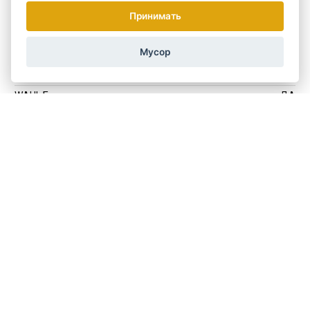
MOSER Genio Plus
ДА
Принимать
MOSER Li + Pro
ДА
Мусор
WAHL Bravura
ДА
MOSER Arco
ДА
WAHL Беретто
ДА
MOSER Vario Cut
ДА
МОЗЕР Нео
ДА
Узнайте о наиболее интересных
предложениях...
Раз в неделю мы рассылаем новости и специальные предложения.
Как мы работаем с Вашими