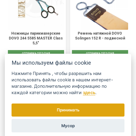
Ножницы парикмахерские
Ремень натяжной DOVO
DOVO 244 5585 MASTER Class
Solingen 152 R - подвесной
5,5"
ОТПРАВКА СЕГОДНЯ
ОТПРАВКА СЕГОДНЯ
Мы используем файлы cookie
БЕСПЛАТНЫЙ ТРАНСПОРТ
В наличии
В наличии
Нажмите
Принять
, чтобы разрешить нам
9 997 Kč
1 999 Kč
использовать файлы cookie в нашем интернет-
магазине. Дополнительную информацию по
КУПИТЬ
КУПИТЬ
каждой категории можно найти
здесь
.
Принимать
Мусор