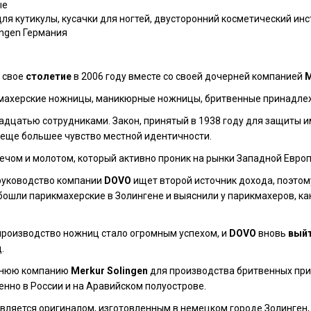
ые
я кутикулы, кусачки для ногтей, двусторонний косметический инс
ingen Германия
 свое
столетие
в 2006 году вместе со своей дочерней компанией
M
махерские ножницы, маникюрные ножницы, бритвенные принадле
адцатью сотрудниками. Закон, принятый в 1938 году для защиты и
е еще большее чувство местной идентичности.
ечом и молотом, который активно проник на рынки Западной Евро
руководство компании
DOVO
ищет второй источник дохода, поэтом
ошли парикмахерские в Золингене и выяснили у парикмахеров, ка
 производство ножниц стало огромным успехом, и
DOVO
вновь
вый
.
ернюю компанию
Merkur Solingen
для производства бритвенных при
енно в России и на Аравийском полуострове.
вляется оригиналом, изготовленным в немецком городе Золинген