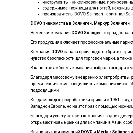
инструменты - никелированные, полированн
содержимое: ножницы для ногтей, ножницы дл
производитель: DOVO Solingen - оригинал Sol
DOVO знакомства в Золинген,
Меркур Золинген
Немецкая компания
DOVO Solingen
отпраздновала
Его продукция включает профессиональные парик
Компания
DOVO
начала производство бритв с трин
чувство безопасности для торговой марки, а такж
В качестве эмблемы компания выбрала рыцаря с м
Благодаря массовому внедрению электробритвы, 
время технические специалисты компании лично об
подходящими.
Когда молодые разработчики пришли в 1951 году,
Западной Европе, но на этот раз с помощью ножниц
Благодаря успеху ножниц компания создает доч
открывают новые рынки для компании в Азии, особ
Вся продукция компаний
DOVO
и
Merkur Solingen
я