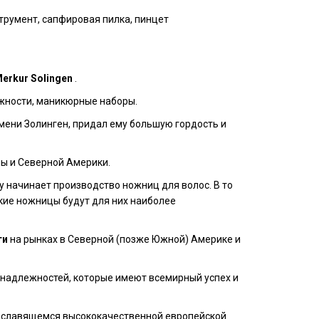
трумент, сапфировая пилка, пинцет
erkur Solingen
.
жности, маникюрные наборы.
мени Золинген, придал ему большую гордость и
пы и Северной Америки.
у начинает производство ножниц для волос. В то
кие ножницы будут для них наиболее
ти
на рынках в Северной (позже Южной) Америке и
надлежностей, которые имеют всемирный успех и
, славящемся высококачественной европейской