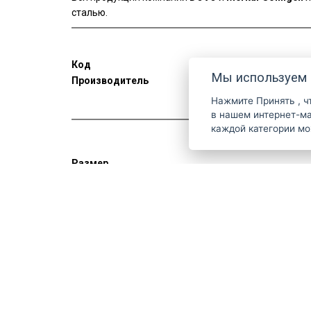
сталью.
Код
423 011
Мы используем 
Производитель
DOVO Solingen
Нажмите
Принять
, 
в нашем интернет-магазине. Дополнительн
каждой категории м
Размер
большой
Узнайте о наиболее интересных