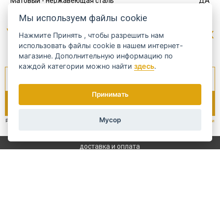
Матовый - нержавеющая сталь
ДА
Мы используем файлы cookie
Узнайте о наиболее интересных
Нажмите
Принять
, чтобы разрешить нам
предложениях...
использовать файлы cookie в нашем интернет-
магазине. Дополнительную информацию по
каждой категории можно найти
здесь
.
Принимать
Мусор
Раз в неделю мы рассылаем новости и специальные предложения.
Как мы работаем с Вашими
персональными данными?
доставка и оплата
Блог
шлифовка
обслуживание
Условия и положения