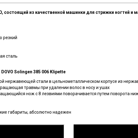
, состоящий из качественной машинки для стрижки ногтей и м
о резкий
ая сталь
OVO Solingen 385 006 Klipette
ой нержавеющей стали в цельнометаллическом корпусе из нержа
ращающая травмы при удалении волос в носу и ушах
вращающийся нож с 8 лезвиями поворачивается путем поворота ниж
ькие габариты, абсолютно надежен