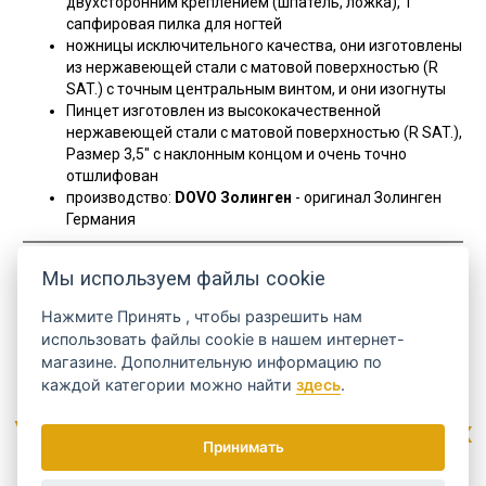
двухсторонним креплением (шпатель, ложка), 1
сапфировая пилка для ногтей
ножницы исключительного качества, они изготовлены
из нержавеющей стали с матовой поверхностью (R
SAT.) с точным центральным винтом, и они изогнуты
Пинцет изготовлен из высококачественной
нержавеющей стали с матовой поверхностью (R SAT.),
Размер 3,5" с наклонным концом и очень точно
отшлифован
производство:
DOVO Золинген
- оригинал Золинген
Германия
Код
469 016
Мы используем файлы cookie
Производитель
DOVO Solingen
Нажмите
Принять
, чтобы разрешить нам
Размер
использовать файлы cookie в нашем интернет-
средний
ДА
магазине. Дополнительную информацию по
каждой категории можно найти
здесь
.
Узнайте о наиболее интересных
Принимать
предложениях...