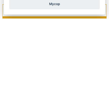
Мусор
Раз в неделю мы рассылаем новости и специальные предложения.
Как мы работаем с Вашими
персональными данными?
доставка и оплата
Блог
шлифовка
обслуживание
Условия и положения
О нас
контакт
GDPR